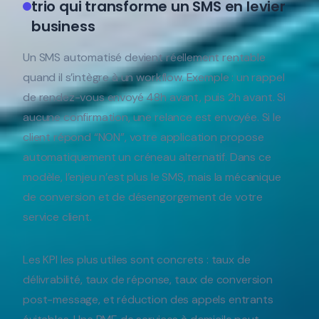
trio qui transforme un SMS en levier
business
Un SMS automatisé devient réellement rentable
quand il s’intègre à un workflow. Exemple : un rappel
de rendez-vous envoyé 48h avant, puis 2h avant. Si
aucune confirmation, une relance est envoyée. Si le
client répond “NON”, votre application propose
automatiquement un créneau alternatif. Dans ce
modèle, l’enjeu n’est plus le SMS, mais la mécanique
de conversion et de désengorgement de votre
service client.
Les KPI les plus utiles sont concrets : taux de
délivrabilité, taux de réponse, taux de conversion
post-message, et réduction des appels entrants