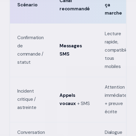
Canal
Scénario
ça
recommandé
marche
Lecture
Confirmation
rapide,
de
Messages
compatible
commande /
SMS
tous
statut
mobiles
Attention
Incident
Appels
immédiate
critique /
vocaux
+ SMS
+ preuve
astreinte
écrite
Conversation
Dialogue