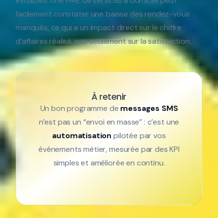
évitables. Une PME de services à domicile peut
facilement constater une baisse des rendez-vous
manqués, ce qui a un impact direct sur le chiffre
d’affaires réalisé, pas seulement sur la satisfaction.
À retenir
Un bon programme de
messages SMS
n’est pas un “envoi en masse” : c’est une
automatisation
pilotée par vos
événements métier, mesurée par des KPI
simples et améliorée en continu.