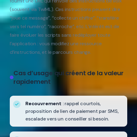
fournit une URL qui renvoie des instructions de voix
(souvent via TwiML). Ces instructions peuvent dire
“joue ce message”, “collecte un chiffre”, “transfère
vers tel numéro”, “raccroche”, etc. L’intérêt est de
faire évoluer les scripts sans redéployer toute
l’application : vous modifiez une ressource
d’instructions, et le parcours change.
Cas d’usage qui créent de la valeur
rapidement
Recouvrement
: rappel courtois,
proposition de lien de paiement par SMS,
escalade vers un conseiller si besoin.