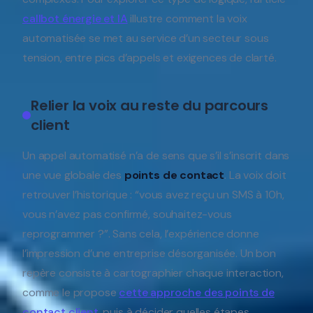
callbot énergie et IA
illustre comment la voix
automatisée se met au service d’un secteur sous
tension, entre pics d’appels et exigences de clarté.
Relier la voix au reste du parcours
client
Un appel automatisé n’a de sens que s’il s’inscrit dans
une vue globale des
points de contact
. La voix doit
retrouver l’historique : “vous avez reçu un SMS à 10h,
vous n’avez pas confirmé, souhaitez-vous
reprogrammer ?”. Sans cela, l’expérience donne
l’impression d’une entreprise désorganisée. Un bon
repère consiste à cartographier chaque interaction,
comme le propose
cette approche des points de
contact client
, puis à décider quelles étapes