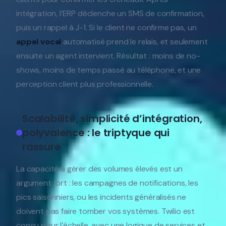
intégration, l’ERP déclenche un SMS de confirmation,
puis un rappel à J-1. Si le client ne confirme pas, un
appel vocal
automatisé prend le relais, et seulement
ensuite un agent intervient. Résultat : moins de no-
shows, moins de temps passé au téléphone, et une
perception client plus professionnelle.
Scalabilité, simplicité d’intégration,
polyvalence : le triptyque qui
rassure
La capacité à gérer des volumes élevés est un
argument fort : les campagnes de notifications, les
pics saisonniers, ou les incidents généralisés ne
doivent pas faire tomber vos systèmes. Twilio est
conçu pour l’échelle, avec une logique de services et