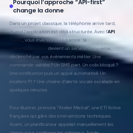
Pourquoi l’approche “API-first”
change la donne
Dans un projet classique, la téléphonie arrive tard,
quand l’application est déjà structurée. Avec l’
API
Twilio
, vous inversez la séquence : la
communication
devient un service transverse,
déclenché par vos événements métier. Une
commande validée ? Un SMS part. Un colis bloqué ?
Une notification puis un appel automatisé. Un
incident P1 ? Une chaîne d’alerte vocale escalade en
quelques minutes.
Pour illustrer, prenons “Atelier Mistral”, une ETI fictive
française qui gère des interventions techniques.
Avant, un planificateur appelait manuellement les
clients pour confirmer les créneaux. Après