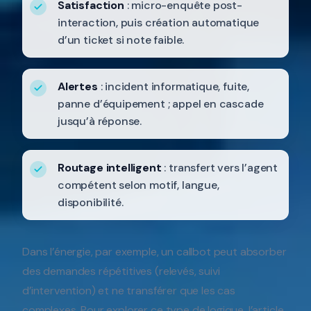
Satisfaction
: micro-enquête post-
interaction, puis création automatique
d’un ticket si note faible.
Alertes
: incident informatique, fuite,
panne d’équipement ; appel en cascade
jusqu’à réponse.
Routage intelligent
: transfert vers l’agent
compétent selon motif, langue,
disponibilité.
Dans l’énergie, par exemple, un callbot peut absorber
des demandes répétitives (relevés, suivi
d’intervention) et ne transférer que les cas
complexes. Pour explorer ce type de logique, l’article