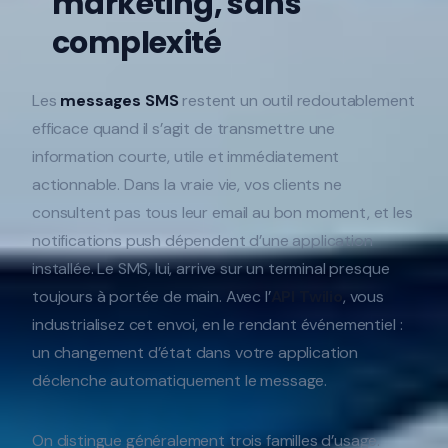
marketing, sans
complexité
Les
messages SMS
restent un outil redoutablement
efficace quand il s’agit de transmettre une
information courte, utile et immédiatement
actionnable. Dans la vraie vie, vos clients ne
consultent pas tous leur email au bon moment, et les
notifications push dépendent d’une application
installée. Le SMS, lui, arrive sur un terminal presque
toujours à portée de main. Avec l’
API Twilio
, vous
industrialisez cet envoi, en le rendant événementiel :
un changement d’état dans votre application
déclenche automatiquement le message.
On distingue généralement trois familles d’usage.