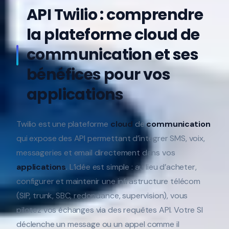
API Twilio : comprendre
la plateforme cloud de
communication et ses
bénéfices pour vos
applications
Twilio est une plateforme
cloud
de
communication
qui expose des API permettant d’intégrer SMS, voix,
messageries et email directement dans vos
applications
. L’idée est simple : au lieu d’acheter,
configurer et maintenir une infrastructure télécom
(SIP, trunk, SBC, redondance, supervision), vous
pilotez vos échanges via des requêtes API. Votre SI
déclenche un message ou un appel comme il