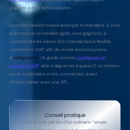
gagnent à être automatisées.
La modernisation passe aussi par le standard. Si vous
avez encore un modèle rigide, vous gagnerez à
comprendre les bases d’un standard plus flexible,
notamment VoIP, afin de choisir les bons points
d’
intégration
. Un guide comme
configurer un
standard VoIP
aide à aligner les équipes IT et métiers
sur le vocabulaire et les contraintes, avant
d’industrialiser avec une API.
Conseil pratique
Pour la voix, partez d’un scénario “simple