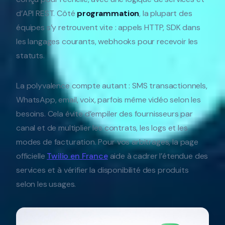
d’API REST. Côté
programmation
, la plupart des
équipes s’y retrouvent vite : appels HTTP, SDK dans
les langages courants, webhooks pour recevoir les
statuts.
La polyvalence compte autant : SMS transactionnels,
WhatsApp, email, voix, parfois même vidéo selon les
besoins. Cela évite d’empiler des fournisseurs par
canal et de multiplier les contrats, les logs et les
modes de facturation. Pour vos arbitrages, la page
officielle
Twilio en France
aide à cadrer l’étendue des
services et à vérifier la disponibilité des produits
selon les usages.