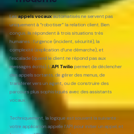
Les
appels vocaux
automatisés ne servent pas
uniquement à “robotiser” la relation client. Bien
conçus, ils répondent à trois situations très
humaines : l’urgence (incident, sécurité), la
complexité (explication d’une démarche), et
l’escalade (quand le client ne répond pas aux
messages écrits). L’
API Twilio
permet de déclencher
des appels sortants, de gérer des menus, de
transférer vers un agent, ou de construire des
parcours plus sophistiqués avec des assistants
vocaux.
Techniquement, la logique est souvent la suivante :
votre application appelle l’API pour initier un appel, et